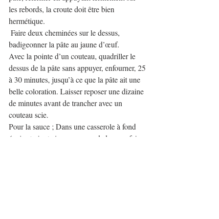
les rebords, la croute doit être bien 
hermétique.
 Faire deux cheminées sur le dessus, 
badigeonner la pâte au jaune d’œuf.
Avec la pointe d’un couteau, quadriller le 
dessus de la pâte sans appuyer, enfourner, 25 
à 30 minutes, jusqu’à ce que la pâte ait une 
belle coloration. Laisser reposer une dizaine 
de minutes avant de trancher avec un 
couteau scie.
Pour la sauce ; Dans une casserole à fond 
épais et vingt cinq grammes de beurre, faire 
suer deux échalotes ciselées, ajouter 15cl de 
vin blanc, faire réduire jusqu’à évaporation 
complète. Ajouter le jus de trois oranges à 
jus, laisser réduire, incorporer 25g de 
beurre, cuire à feu moyen fort en remuant au 
fouet, jusqu’à l’obtention d’une sauce 