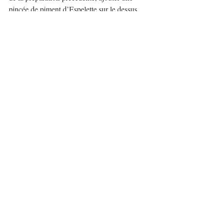
pincée de piment d’Espelette sur le dessus, 
d’herbes fraiches pour la décoration.
Retirer délicatement les emporte-pièces et 
savourer cette entrée légère et goûteuse.
Bonne dégustation!
Commentaires
Rédigez un commentaire...