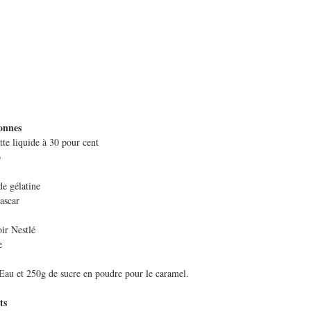
onnes 
tte liquide à 30 pour cent
o
de gélatine
ascar
oir Nestlé
e
.
 Eau et 250g de sucre en poudre pour le caramel.
ts 