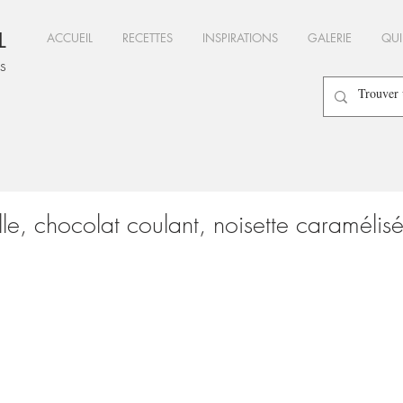
L
ACCUEIL
RECETTES
INSPIRATIONS
GALERIE
QUI
es
le, chocolat coulant, noisette caramélis