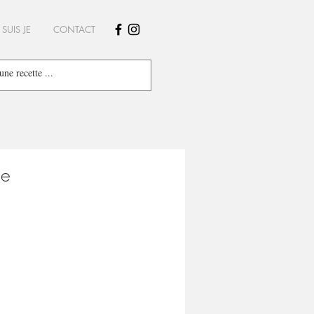
 SUIS JE
CONTACT
ée