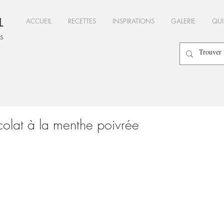
L
ACCUEIL
RECETTES
INSPIRATIONS
GALERIE
QUI
es
colat à la menthe poivrée