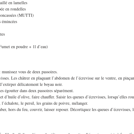
illé en lamelles
pée en rondelles
 concassées (MUTTI)
s émincées
tes
(Fumet en poudre + 1l d’eau) 
 : munissez vous de deux passoires.
visses. Les châtrer en plaquant l’abdomen de l’écrevisse sur le ventre, en pinçan
 d’extirper délicatement le boyau noir.
 les égoutter dans deux passoires séparément.
et d’huile d’olive, faire chauffer. Saisir les queues d’écrevisses, lorsqu’elles rou
l, l’échalote, le persil, les grains de poivre, mélanger.
er, hors du feu, couvrir, laisser reposer. Décortiquez les queues d’écrevisses, l