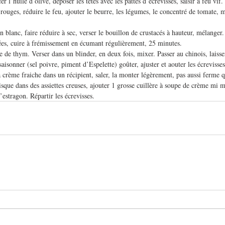
r l’huile d’olive, déposer les têtes avec les pattes d’écrevisses, saisir à feu vif. 
rouges, réduire le feu, ajouter le beurre, les légumes, le concentré de tomate, m
n blanc, faire réduire à sec, verser le bouillon de crustacés à hauteur, mélanger
ées, cuire à frémissement en écumant régulièrement, 25 minutes.
e de thym. Verser dans un blinder, en deux fois, mixer. Passer au chinois, laisse
ssaisonner (sel poivre, piment d’Espelette) goûter, ajuster et aouter les écrevisse
crème fraiche dans un récipient, saler, la monter légèrement, pas aussi ferme q
isque dans des assiettes creuses, ajouter 1 grosse cuillère à soupe de crème mi m
d’estragon. Répartir les écrevisses.