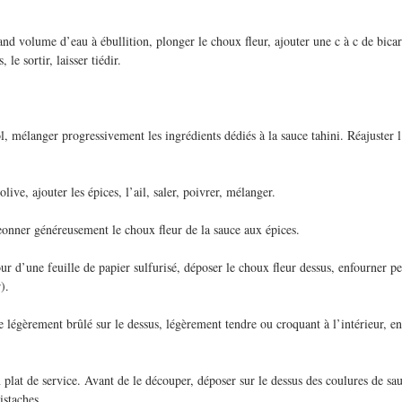
and volume d’eau à ébullition, plonger le choux fleur, ajouter une c à c de bica
 le sortir, laisser tiédir.
, mélanger progressivement les ingrédients dédiés à la sauce tahini. Réajuster 
live, ajouter les épices, l’ail, saler, poivrer, mélanger.
eonner généreusement le choux fleur de la sauce aux épices.
our d’une feuille de papier sulfurisé, déposer le choux fleur dessus, enfourner p
).
tre légèrement brûlé sur le dessus, légèrement tendre ou croquant à l’intérieur, e
plat de service. Avant de le découper, déposer sur le dessus des coulures de sauc
pistaches.