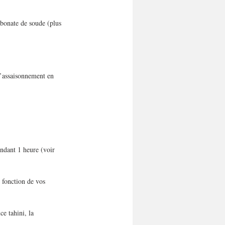
rbonate de soude (plus 
l’assaisonnement en 
endant 1 heure (voir 
n fonction de vos 
e tahini, la 