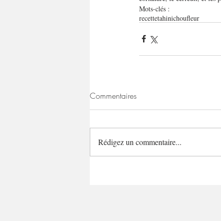
Mots-clés :
recette
tahini
choufleur
Commentaires
Rédigez un commentaire...