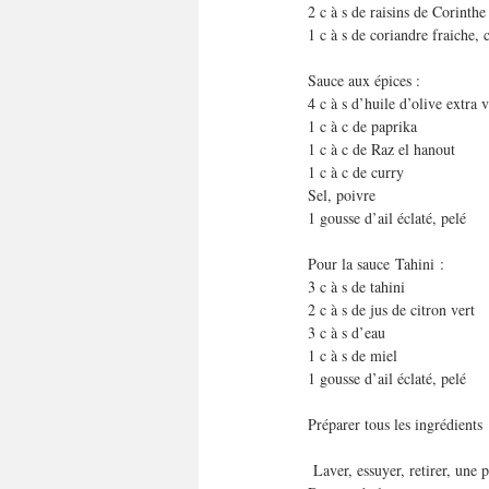
2 c à s de raisins de Corinthe 
1 c à s de coriandre fraiche, c
Sauce aux épices :
4 c à s d’huile d’olive extra 
1 c à c de paprika
1 c à c de Raz el hanout
1 c à c de curry
Sel, poivre
1 gousse d’ail éclaté, pelé
Pour la sauce Tahini :
3 c à s de tahini
2 c à s de jus de citron vert
3 c à s d’eau
1 c à s de miel
1 gousse d’ail éclaté, pelé
Préparer tous les ingrédients 
 Laver, essuyer, retirer, une p