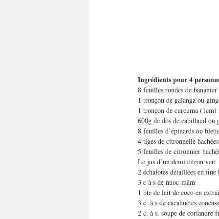
Ingrédients pour 4 personn
8 feuilles rondes de bananier 
1 tronçon de galanga ou ging
1 tronçon de curcuma (1cm) 
600g de dos de cabillaud ou 
8 feuilles d’épinards ou blett
4 tiges de citronnelle hachée
5 feuilles de citronnier haché
Le jus d’un demi citron vert
2 échalotes détaillées en fin
3 c à s de nuoc-mâm
1 bte de lait de coco en extra
3 c. à s de cacahuètes concass
2 c. à s. soupe de coriandre f