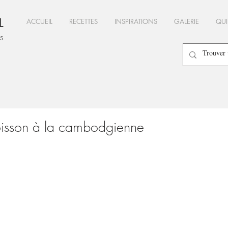
L
ACCUEIL
RECETTES
INSPIRATIONS
GALERIE
QUI
es
oisson à la cambodgienne