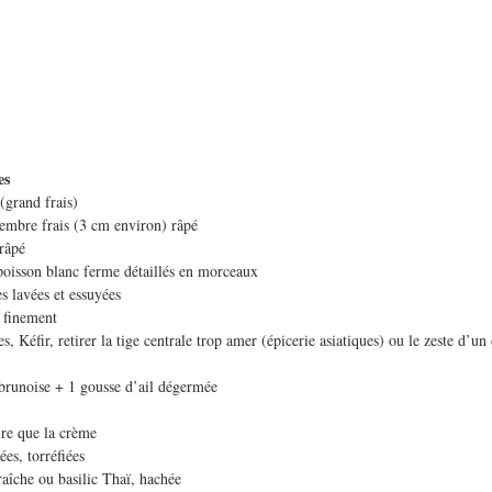
es 
(grand frais)
embre frais (3 cm environ) râpé
râpé
poisson blanc ferme détaillés en morceaux
es lavées et essuyées
s finement
es, Kéfir, retirer la tige centrale trop amer (épicerie asiatiques) ou le zeste d
e brunoise + 1 gousse d’ail dégermée
ire que la crème
ées, torréfiées
raîche ou basilic Thaï, hachée