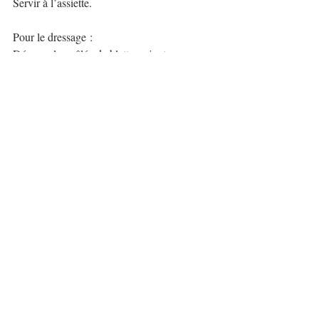
Servir à l’assiette. 
Pour le dressage :
Déposer la poêlée de blettes, ajouter par-
dessus les pâtes, répartir le pesto, saupoudrer
de parmesan, ajouter quelques pignons de 
pin, quelques bourgeons d’ail des ours.
Bonne dégustation !
Mots-clés :
pate
Commentaires