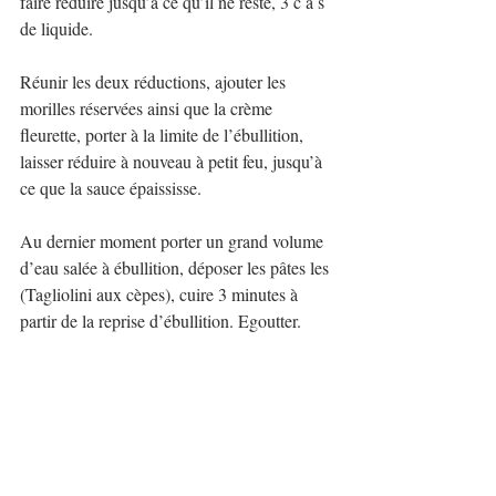
faire réduire jusqu’à ce qu’il ne reste, 3 c à s 
de liquide.
Réunir les deux réductions, ajouter les 
morilles réservées ainsi que la crème 
fleurette, porter à la limite de l’ébullition, 
laisser réduire à nouveau à petit feu, jusqu’à 
ce que la sauce épaississe.
Au dernier moment porter un grand volume 
d’eau salée à ébullition, déposer les pâtes les 
(Tagliolini aux cèpes), cuire 3 minutes à 
partir de la reprise d’ébullition. Egoutter.
Servir les pâtes dans chaque assiette, 
accompagner de la sauce aux morilles et de 
fines lamelles de truffe.