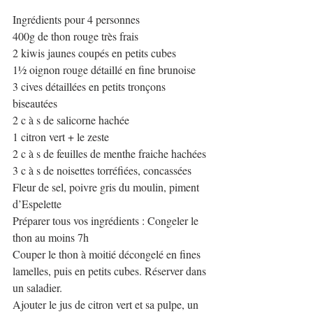
Ingrédients pour 4 personnes 
400g de thon rouge très frais
2 kiwis jaunes coupés en petits cubes
1½ oignon rouge détaillé en fine brunoise
3 cives détaillées en petits tronçons 
biseautées  
2 c à s de salicorne hachée
1 citron vert + le zeste
2 c à s de feuilles de menthe fraiche hachées
3 c à s de noisettes torréfiées, concassées
Fleur de sel, poivre gris du moulin, piment 
d’Espelette
Préparer tous vos ingrédients : Congeler le 
thon au moins 7h
Couper le thon à moitié décongelé en fines 
lamelles, puis en petits cubes. Réserver dans 
un saladier.
Ajouter le jus de citron vert et sa pulpe, un 