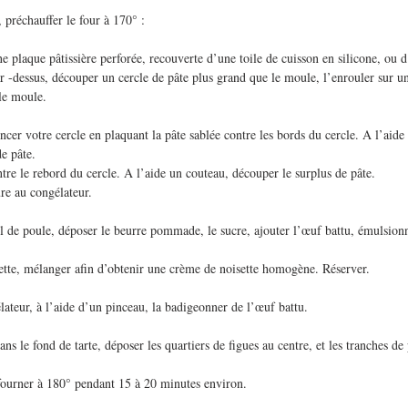
 préchauffer le four à 170° :
ne plaque pâtissière perforée, recouverte d’une toile de cuisson en silicone, ou d
 -dessus, découper un cercle de pâte plus grand que le moule, l’enrouler sur un 
 le moule.
ncer votre cercle en plaquant la pâte sablée contre les bords du cercle. A l’aide
de pâte. 
tre le rebord du cercle. A l’aide un couteau, découper le surplus de pâte.
ure au congélateur.
l de poule, déposer le beurre pommade, le sucre, ajouter l’œuf battu, émulsionn
ette, mélanger afin d’obtenir une crème de noisette homogène. Réserver.
élateur, à l’aide d’un pinceau, la badigeonner de l’œuf battu.
ns le fond de tarte, déposer les quartiers de figues au centre, et les tranches de
ourner à 180° pendant 15 à 20 minutes environ.