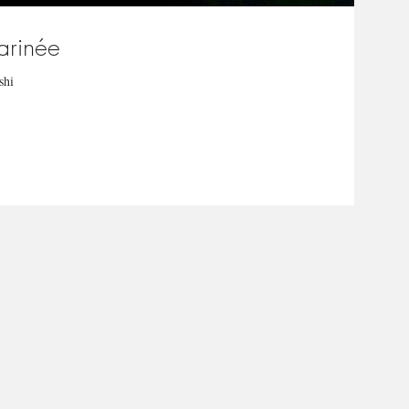
arinée
shi