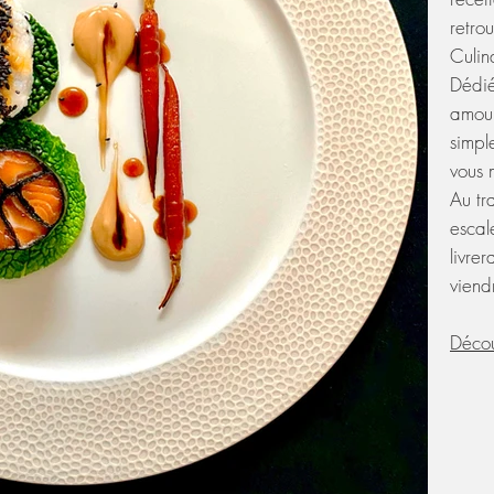
retro
Culin
Dédié
amour
simpl
vous
Au tr
escal
livre
viendr
Décou