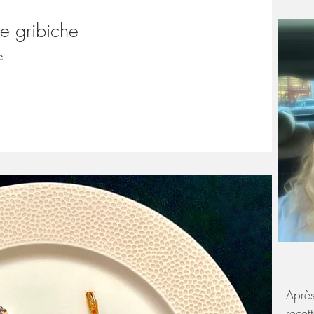
e gribiche
e
Après
recet