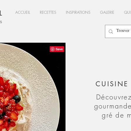
L
ACCUEIL
RECETTES
INSPIRATIONS
GALERIE
QUI
es
CUISIN
Découvrez
gourmande
gré de 