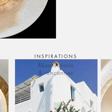
S
INSPIRATIONS
Résalisations
& rencontres